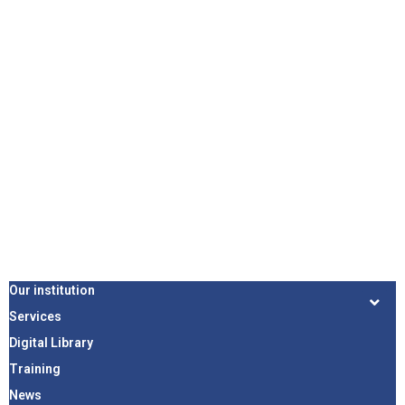
Our institution
Services
Digital Library
Training
News