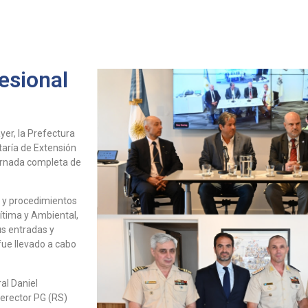
igital
Capacitación
Noticias
Publicaciones
FONASBA Quality 
esional
yer, la Prefectura
taría de Extensión
jornada completa de
a y procedimientos
ítima y Ambiental,
us entradas y
fue llevado a cabo
al Daniel
icerector PG (RS)