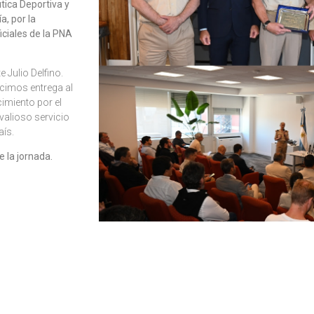
ica Deportiva y
a, por la
iciales de la PNA
 Julio Delfino.
icimos entrega al
imiento por el
valioso servicio
aís.
e la jornada.